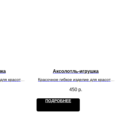
шка
Аксолотль-игрушка
 для красоты
Красочное гибкое изделие для красоты
дателя как
и игр. Действует на обладателя как
450
р.
антистресс.
ПОДРОБНЕЕ