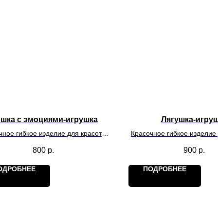
шка с эмоциями-игрушка
Лягушка-игру
чное гибкое изделие для красоты
Красочное гибкое изделие
гр. Действует на обладателя как
и игр. Действует на обла
800
р.
900
р.
антистресс.
антистресс.
ОДРОБНЕЕ
ПОДРОБНЕЕ