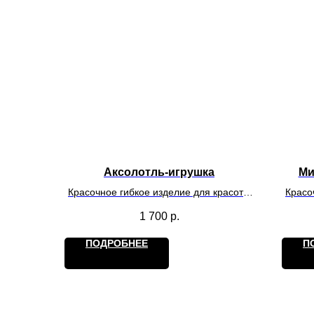
Аксолотль-игрушка
Ми
Красочное гибкое изделие для красоты
Красо
и игр. Действует на обладателя как
и и
1 700
р.
антистресс.
ПОДРОБНЕЕ
П