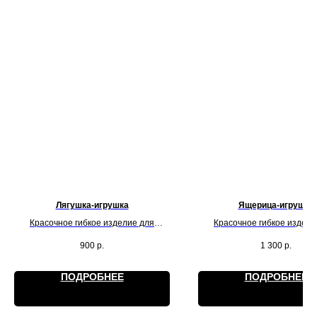
Лягушка-игрушка
Ящерица-игрушка
Красочное гибкое изделие для
Красочное гибкое издели
красоты и игр. Действует на
красоты и игр. Действуе
900
р.
1 300
р.
обладателя как антистресс.
обладателя как антистр
ПОДРОБНЕЕ
ПОДРОБНЕЕ