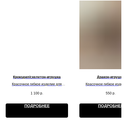
Крокодил/скелетон-игрушка
Дракон-игрушка
Красочное гибкое изделие для
Красочное гибкое издели
красоты и игр. Действует на
красоты и игр. Действуе
1 100
р.
550
р.
обладателя как антистресс.
обладателя как антистр
ПОДРОБНЕЕ
ПОДРОБНЕЕ