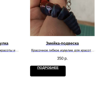
улка
Змейка-подвеска
красоты и
Красочное гибкое изделие для красоты
е только.
и игр. Действует на обладателя как
350
р.
антистресс.
ПОДРОБНЕЕ