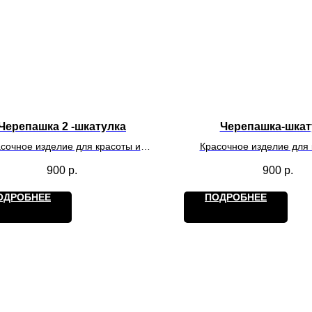
Черепашка 2 -шкатулка
Черепашка-шкат
сочное изделие для красоты и
Красочное изделие для 
нения украшений и не только.
хранения украшений и н
900
р.
900
р.
ОДРОБНЕЕ
ПОДРОБНЕЕ