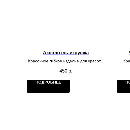
Аксолотль-игрушка
Красочное гибкое изделие для красоты
Кра
и игр. Действует на обладателя как
хра
450
р.
антистресс.
ПОДРОБНЕЕ
П