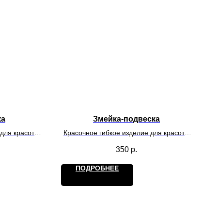
ка
Змейка-подвеска
 для красоты
Красочное гибкое изделие для красоты
дателя как
и игр. Действует на обладателя как
350
р.
антистресс.
ПОДРОБНЕЕ