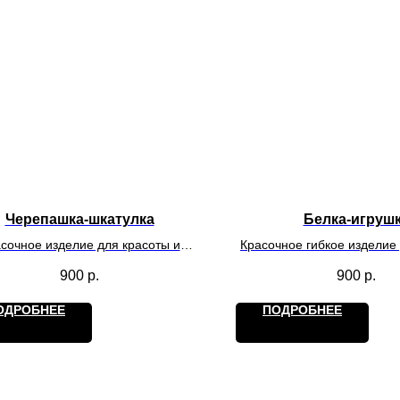
Черепашка-шкатулка
Белка-игруш
сочное изделие для красоты и
Красочное гибкое изделие
нения украшений и не только.
и игр. Действует на обла
900
р.
900
р.
антистресс.
ОДРОБНЕЕ
ПОДРОБНЕЕ