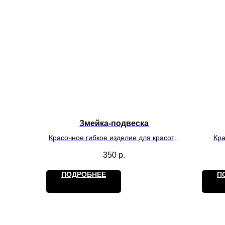
Змейка-подвеска
Красочное гибкое изделие для красоты
Кра
и игр. Действует на обладателя как
хра
350
р.
антистресс.
ПОДРОБНЕЕ
П