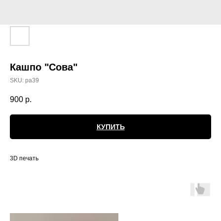
Кашпо "Сова"
SKU:
ра39
900
р.
КУПИТЬ
3D печать