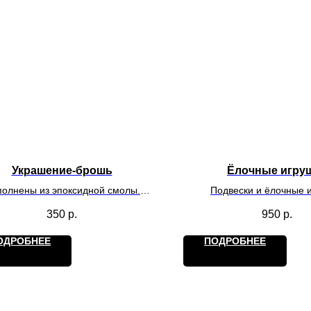
Украшение-брошь
Ёлочные игру
олнены из эпоксидной смолы.
Подвески и ёлочные 
альны своей не повторимостью,
оформленны в наборы. В
350
р.
950
р.
ручная кропотливая работа.
эпоксидной смолы. Уникал
повторимостью, ручная к
ОДРОБНЕЕ
ПОДРОБНЕЕ
работа.