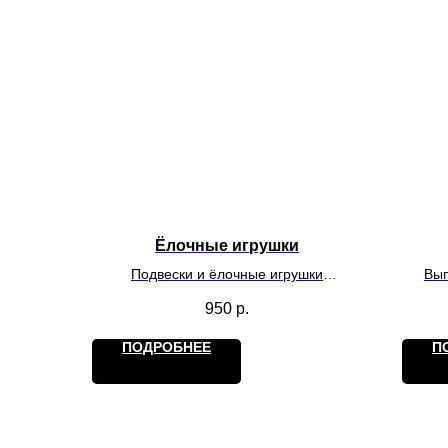
Ёлочные игрушки
Подвески и ёлочные игрушки
Вып
оформленны в наборы. Выполнены из
Уник
950
р.
эпоксидной смолы. Уникальны своей не
повторимостью, ручная кропотливая
ПОДРОБНЕЕ
П
работа.