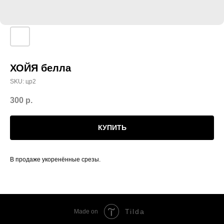
ХОЙЯ белла
SKU:
цр2
300
р.
КУПИТЬ
В продаже укоренённые срезы.
Tilda
Made on