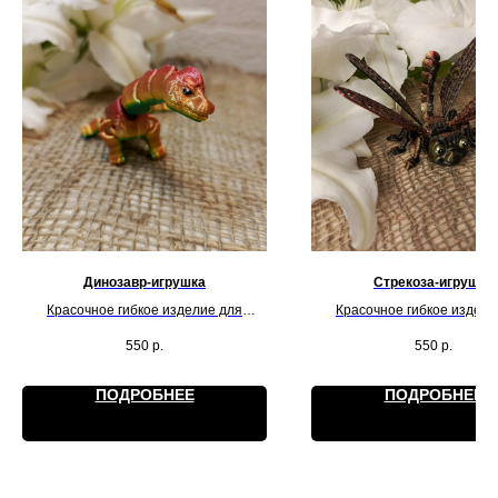
Динозавр-игрушка
Стрекоза-игрушка
Красочное гибкое изделие для
Красочное гибкое издели
красоты и игр. Действует на
красоты и игр. Действуе
550
р.
550
р.
обладателя как антистресс.
обладателя как антистр
ПОДРОБНЕЕ
ПОДРОБНЕЕ